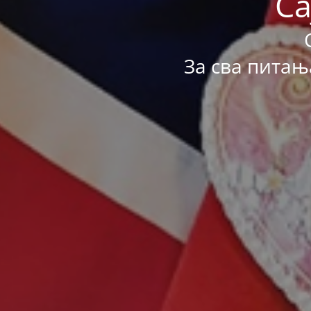
Са
За сва питањ