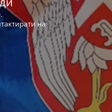
ади
.
нтактирати на