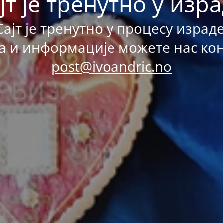
јт је тренутно у изр
Сајт је тренутно у процесу израде
а и информације можете нас ко
post@ivoandric.no