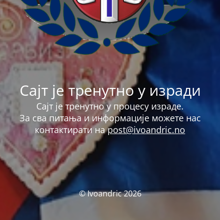
Сајт је тренутно у изради
Сајт је тренутно у процесу израде.
За сва питања и информације можете нас
контактирати на
post@ivoandric.no
© Ivoandric 2026