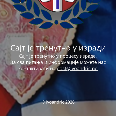
Сајт је тренутно у изради
Сајт је тренутно у процесу израде.
За сва питања и информације можете нас
контактирати на
post@ivoandric.no
© Ivoandric 2026