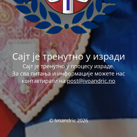
Сајт је тренутно у изради
Сајт је тренутно у процесу израде.
За сва питања и информације можете нас
контактирати на
post@ivoandric.no
© Ivoandric 2026