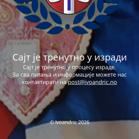
Сајт је тренутно у изради
Сајт је тренутно у процесу израде.
За сва питања и информације можете нас
контактирати на
post@ivoandric.no
© Ivoandric 2026