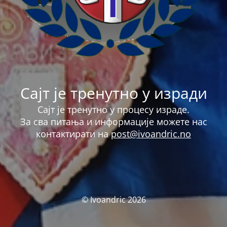
Сајт је тренутно у изради
Сајт је тренутно у процесу израде.
За сва питања и информације можете нас
контактирати на
post@ivoandric.no
© Ivoandric 2026