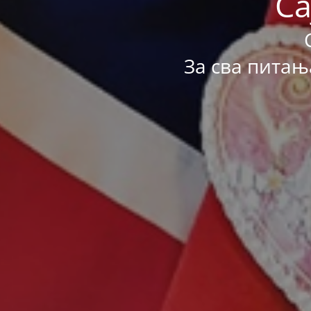
Са
За сва питањ