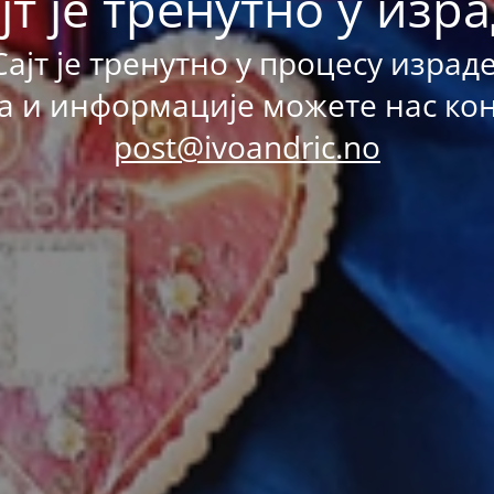
јт је тренутно у изр
Сајт је тренутно у процесу израде
а и информације можете нас ко
post@ivoandric.no