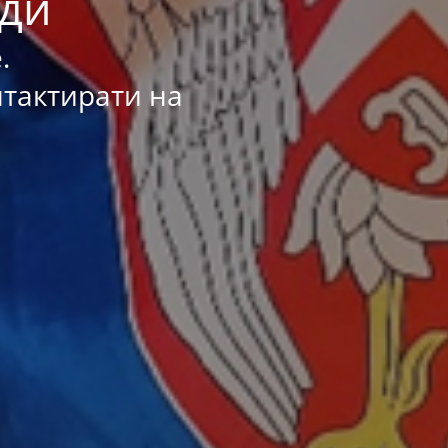
ади
.
нтактирати на