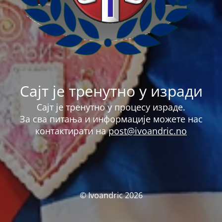
Сајт је тренутно у изради
Сајт је тренутно у процесу израде.
За сва питања и информације можете нас
контактирати на
post@ivoandric.no
© Ivoandric 2026