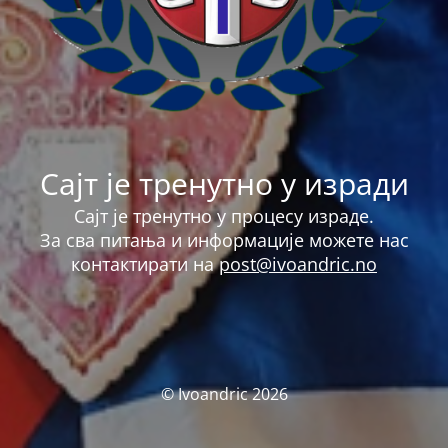
Сајт је тренутно у изради
Сајт је тренутно у процесу израде.
За сва питања и информације можете нас
контактирати на
post@ivoandric.no
© Ivoandric 2026